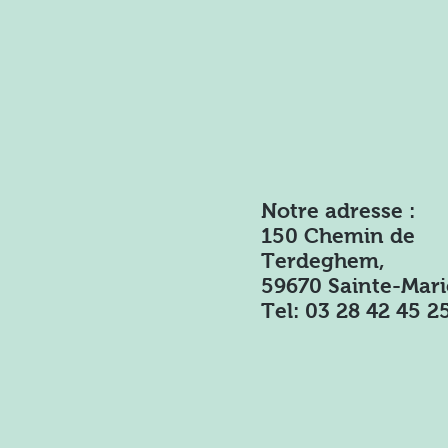
J-8 plateau de fromage,
composition d'un plateau
de fromage à la ferme
BEUN
Notre adresse :
150 Chemin de
Terdeghem,
59670 Sainte-Mar
Tel:
03 28 42 45 2