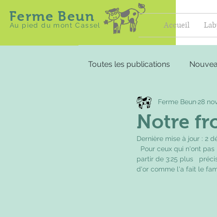
Ferme Beun
Accueil
Lab
Au pied du mont Cassel
Toutes les publications
Nouvea
Ferme Beun
28 nov
Notre fr
Dernière mise à jour :
2 d
  Pour ceux qui n'ont pas pu la voir en direct, voici l'émission France 3   dans la quelle vous pouvez nous voir... A 
partir de 3:25 plus   pré
d'or comme l'a fait le fa