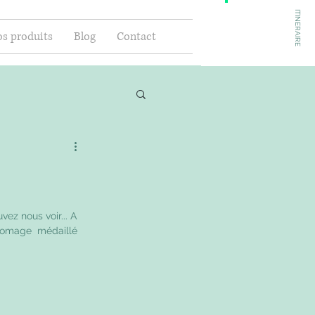
ITINERAIRE
s produits
Blog
Contact
fromage  médaillé 