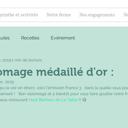
yrinthe et activités
Notre ferme
Nos engagements
No
utés
Recettes
Evénement
. 2019
1 min de lecture
omage médaillé d'or :
éc. 2019
cisément !   Bon visionnage et à bientôt pour vous faire goutter notre 
meux restaurant 
Haut Bonheur de La Table
 !! 😋  