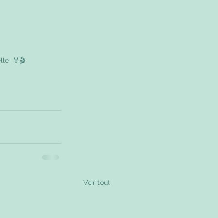
le  🏅🎬  
Voir tout