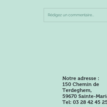
Rédigez un commentaire...
Viande veaux en quantité
cette semaine !! idées
recettes
Notre adresse :
150 Chemin de
Terdeghem,
59670 Sainte-Mar
Tel:
03 28 42 45 2