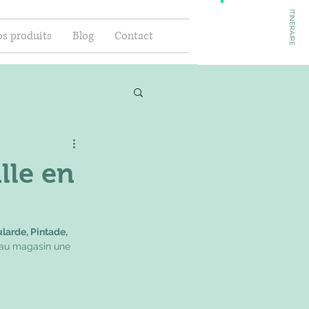
ITINERAIRE
s produits
Blog
Contact
lle en
larde, Pintade, 
 au magasin une 