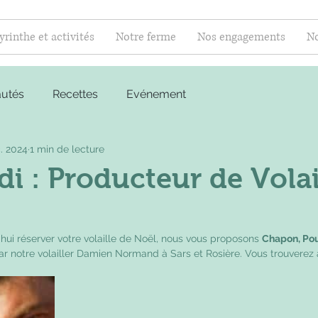
yrinthe et activités
Notre ferme
Nos engagements
No
utés
Recettes
Evénement
. 2024
1 min de lecture
i : Producteur de Volai
ui réserver votre volaille de Noël, nous vous proposons 
Chapon, Pou
ar notre volailler Damien Normand à Sars et Rosière. Vous trouverez