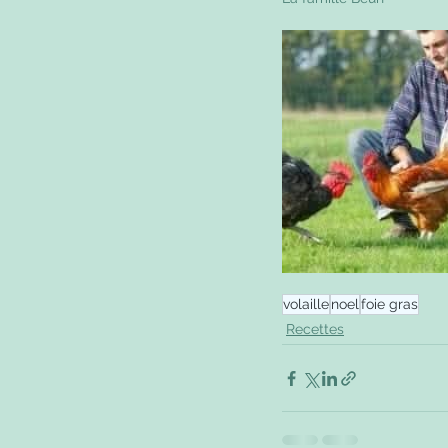
volaille
noel
foie gras
Recettes