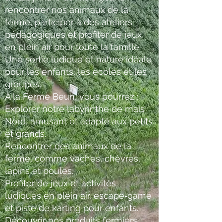
rencontrer nos animaux de la
ferme, participer à des ateliers
pédagogiques et profiter de jeux
en plein air pour toute la famille.
Une sortie ludique et nature idéale
pour les enfants, les écoles et les
groupes.
À la Ferme Beun, vous pourrez :
Explorer notre labyrinthe de maïs
Nord, amusant et adapté aux petits
et grands.
Rencontrer des animaux de la
ferme, comme vaches, chèvres,
lapins et poules.
Profiter de jeux et activités
ludiques en plein air, escape‑game
et piste de karting pour enfants.
Découvrir nos produits fermiers