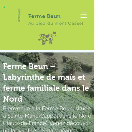
ITINERAIRE
Ferme Beun
Au pied du mont Cassel
Ferme Beun –
Labyrinthe de maïs et
ferme familiale dans le
Nord
Bienvenue à la Ferme Beun, située
à Sainte‑Marie‑Cappel dans le Nord
(Hauts‑de‑France). Venez découvrir
un labyrinthe de maïs géant,