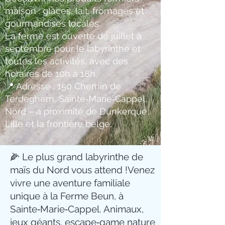
maison : glaces, lait, fromages et
gourmandises locales.
La ferme est ouverte de juillet à
septembre pour le labyrinthe et
toutes les activités, avec des
horaires de 10h à 18h.
📍 Adresse : 150 Chemin de
Terdeghem, Sainte‑Marie‑Cappel,
Nord – à proximité de Dunkerque,
Lille et la frontière belge.
🌽 Le plus grand labyrinthe de
maïs du Nord vous attend !
Venez
vivre une aventure familiale
unique à la Ferme Beun, à
Sainte‑Marie‑Cappel. Animaux,
jeux géants, escape‑game nature