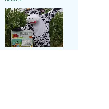
Notre adresse :
150 Chemin de Terdeghem,
59670 Sainte-Marie-Cappel
Tel:
03 28 42 45 25
Ouvert tous les jours
sauf le dimanche de
9h30 à 12h30 et de