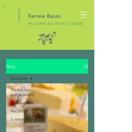
ITINERAIRE
Ferme Beun
Au pied du mont Cassel
Blog
Recettes
Toutes les
publications
Nouveautés
Recettes
Evénement