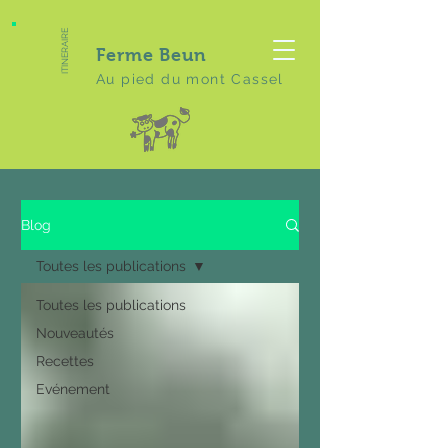
ITINERAIRE
Ferme Beun
Au pied du mont Cassel
Blog
Toutes les publications
Toutes les publications
Nouveautés
Recettes
Evénement