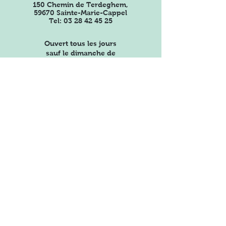
150 Chemin de Terdeghem,
59670 Sainte-Marie-Cappel
Tel:
03 28 42 45 25
Ouvert tous les jours
sauf le dimanche de
9h30 à 12h30 et de
14h30 à 18h30
(jusqu'à
19h00 l'été)
Restons connectés
Obtenez les dernières
nouvelles de notre ferme