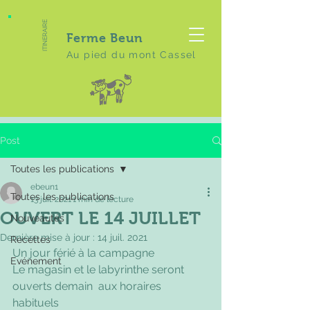
ITINERAIRE
Ferme Beun
Au pied du mont Cassel
Post
Toutes les publications
ebeun1
Toutes les publications
13 juil. 2021
1 min de lecture
OUVERT LE 14 JUILLET
Nouveautés
Dernière mise à jour :
14 juil. 2021
Recettes
Un jour férié à la campagne
Evénement
Le magasin et le labyrinthe seront 
ouverts demain  aux horaires 
habituels