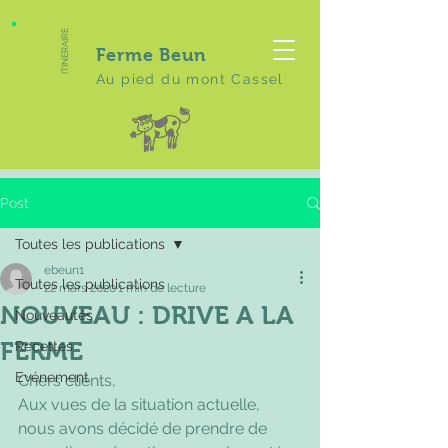
ITINERAIRE
Ferme Beun
Au pied du mont Cassel
Post
Toutes les publications
ebeun1
Toutes les publications
22 mars 2020
1 min de lecture
NOUVEAU : DRIVE A LA
Nouveautés
FERME
Recettes
Evénement
Chers clients,
Aux vues de la situation actuelle, 
nous avons décidé de prendre de 