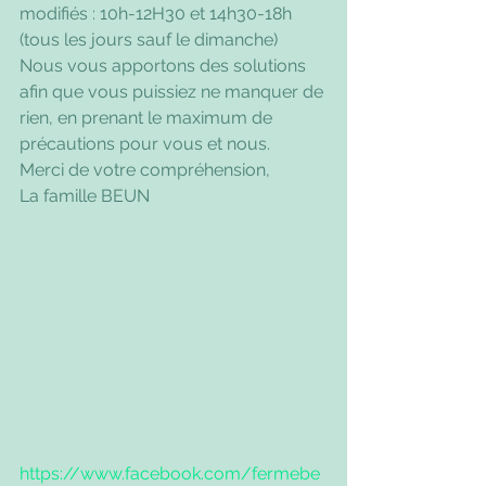
modifiés : 10h-12H30 et 14h30-18h 
(tous les jours sauf le dimanche)
Nous vous apportons des solutions 
afin que vous puissiez ne manquer de 
rien, en prenant le maximum de 
précautions pour vous et nous.
Merci de votre compréhension,
La famille BEUN 
https://www.facebook.com/fermebe