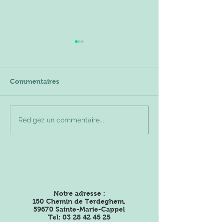
Commentaires
Grande chasse à l'œuf
La vie d'un agri
Rédigez un commentaire...
temps d'une ap
pendant les va
Notre adresse :
150 Chemin de Terdeghem,
59670 Sainte-Marie-Cappel
Tel:
03 28 42 45 25