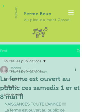
ITINERAIRE
Ferme Beun
Au pied du mont Cassel
Post
Toutes les publications
ebeun1
Toutes les publications
1 mai 2021
1 min de lecture
La ferme est ouvert au
Nouveautés
public ces samedis 1 er et
Recettes
Evénement
8 mai !!
NAISSANCES TOUTE L'ANNÉE !!!!
La ferme est ouvert au public ce 