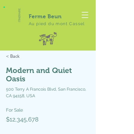
ITINERAIRE
Ferme Beun
Au pied du mont Cassel
< Back
Modern and Quiet
Oasis
500 Terry A Francois Blvd, San Francisco,
CA 94158, USA
For Sale
$12,345,678