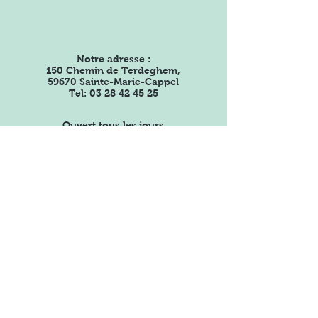
Notre adresse :
150 Chemin de Terdeghem,
59670 Sainte-Marie-Cappel
Tel:
03 28 42 45 25
Ouvert tous les jours
sauf le dimanche de
9h30 à 12h30 et de
14h30 à 18h30
(jusqu'à
19h00 l'été)
Restons connectés