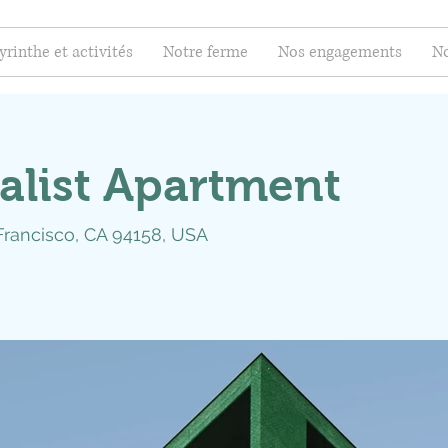
yrinthe et activités
Notre ferme
Nos engagements
No
alist Apartment
 Francisco, CA 94158, USA