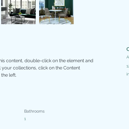
A
this content, double-click on the element and 
1
your collections, click on the Content 
i
he left.
Bathrooms
1