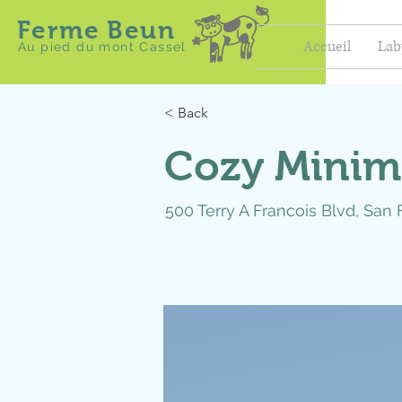
Ferme Beun
Accueil
Lab
Au pied du mont Cassel
< Back
Cozy Minim
500 Terry A Francois Blvd, San