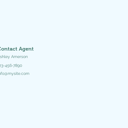
Contact Agent
shley Amerson
23-456-7890
nfo@mysite.com