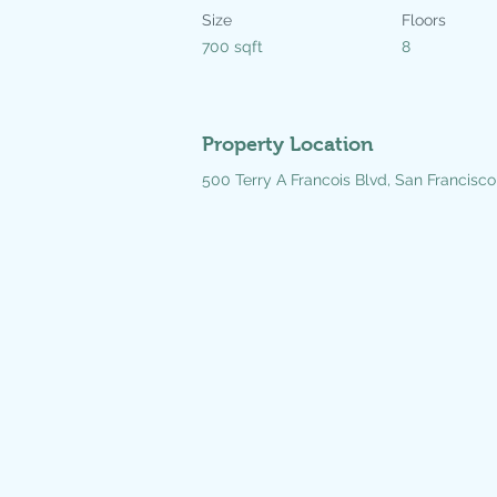
Size
Floors
700 sqft
8
Property Location
500 Terry A Francois Blvd, San Francisc