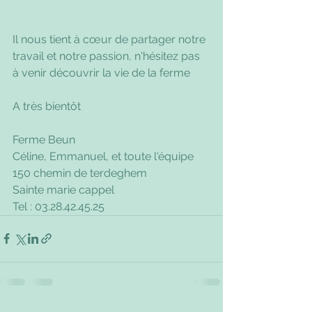
Il nous tient à cœur de partager notre 
travail et notre passion, n'hésitez pas 
à venir découvrir la vie de la ferme
A très bientôt
Ferme Beun
Céline, Emmanuel, et toute l'équipe
150 chemin de terdeghem
Sainte marie cappel
Tel : 03.28.42.45.25