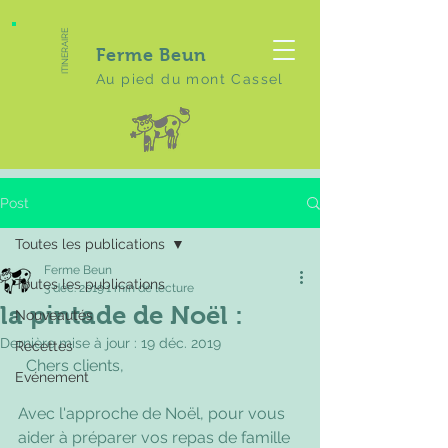
ITINERAIRE
Ferme Beun
Au pied du mont Cassel
Post
Toutes les publications
Ferme Beun
Toutes les publications
3 déc. 2019
1 min de lecture
la pintade de Noël :
Nouveautés
Dernière mise à jour :
19 déc. 2019
Recettes
  Chers clients,
Evénement
Avec l'approche de Noël, pour vous 
aider à préparer vos repas de famille 