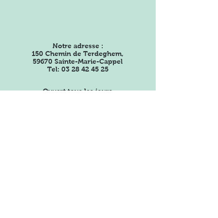
samedi 12 octobre
Notre adresse :
150 Chemin de Terdeghem,
59670 Sainte-Marie-Cappel
Tel:
03 28 42 45 25
Ouvert tous les jours
sauf le dimanche de
9h30 à 12h30 et de
14h30 à 18h30
(jusqu'à
19h00 l'été)
Restons connectés