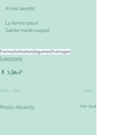
A très bientôt
La ferme beun
Sainte marie cappel
Ferme
Animation
légumes
fromages
Evénement
Voir tout
Posts récents