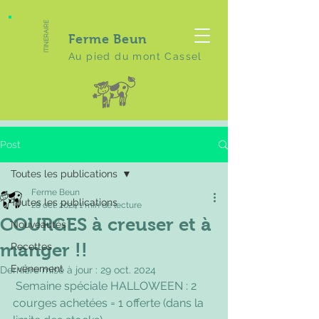
ITINERAIRE
Ferme Beun
Au pied du mont Cassel
Post
Toutes les publications
Ferme Beun
Toutes les publications
28 oct. 2024
1 min de lecture
COURGES à creuser et à
Nouveautés
manger !!
Recettes
Evénement
Dernière mise à jour :
29 oct. 2024
 Semaine spéciale HALLOWEEN : 2 
courges achetées = 1 offerte (dans la 