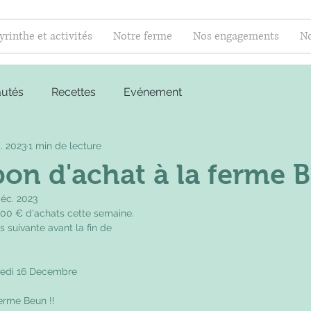
yrinthe et activités
Notre ferme
Nos engagements
No
utés
Recettes
Evénement
. 2023
1 min de lecture
bon d'achat à la ferme
déc. 2023
00 € d'achats cette semaine.
s suivante avant la fin de 
amedi 16 Decembre
erme Beun !!