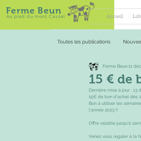
Ferme Beun
Accueil
Lab
Au pied du mont Cassel
Toutes les publications
Nouvea
Ferme Beun
11 déc
15 € de 
Dernière mise à jour :
13 
15€ de bon d'achat dès 1
Bon à utiliser les semaine
l'année 2023 !!
Offre valable jusqu'à s
Venez vous regaler à la f